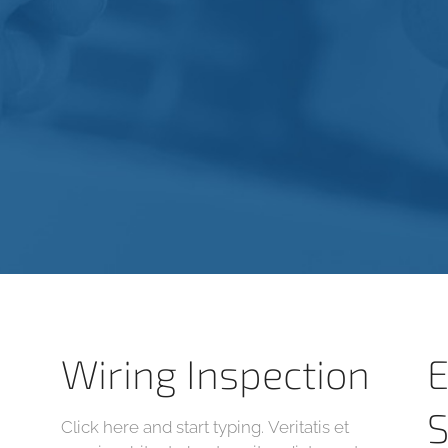
Wiring Inspection
S
Click here and start typing. Veritatis et