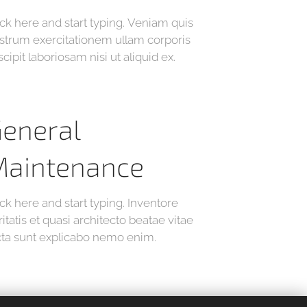
ick here and start typing. Veniam quis
strum exercitationem ullam corporis
scipit laboriosam nisi ut aliquid ex.
eneral
Maintenance
ick here and start typing. Inventore
ritatis et quasi architecto beatae vitae
cta sunt explicabo nemo enim.