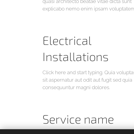
quasi architecto beatae vitae dicta sunt
explicabo nemo enim ipsam voluptatem
Electrical
Installations
Click here and start typing. Quia volupta
sit aspernatur aut odit aut fugit sed quia
consequuntur magni dolores.
Service name