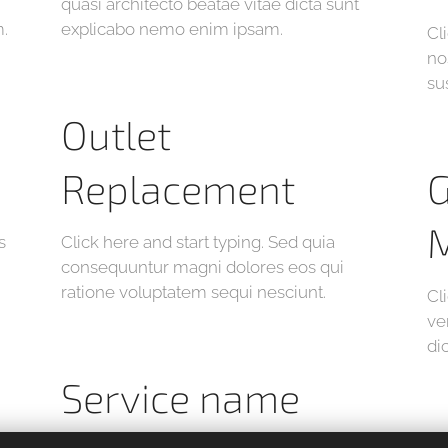
quasi architecto beatae vitae dicta sunt
.
explicabo nemo enim ipsam.
Cl
no
su
Outlet
Replacement
G
s
Click here and start typing. Sed quia
consequuntur magni dolores eos qui
ratione voluptatem sequi nesciunt.
Cl
ve
di
Service name